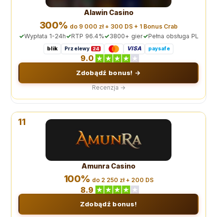
Alawin Casino
300%
do 9 000 zł + 300 DS + 1 Bonus Crab
Wypłata 1-24h
RTP 96.4%
3800+ gier
Pełna obsługa PL
blik
VISA
Przelewy
paysafe
24
9.0
Zdobądź bonus! →
Recenzja →
11
Amunra Casino
100%
do 2 250 zł + 200 DS
8.9
Zdobądź bonus!