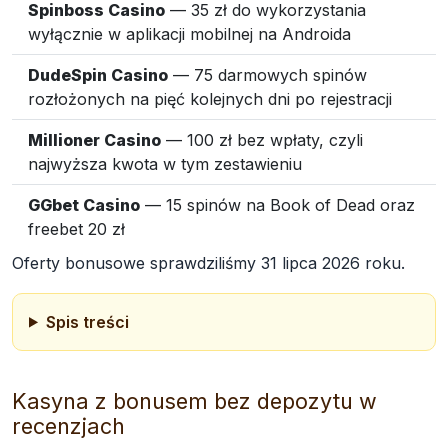
Spinboss Casino
— 35 zł do wykorzystania
wyłącznie w aplikacji mobilnej na Androida
DudeSpin Casino
— 75 darmowych spinów
rozłożonych na pięć kolejnych dni po rejestracji
Millioner Casino
— 100 zł bez wpłaty, czyli
najwyższa kwota w tym zestawieniu
GGbet Casino
— 15 spinów na Book of Dead oraz
freebet 20 zł
Oferty bonusowe sprawdziliśmy 31 lipca 2026 roku.
Spis treści
Kasyna z bonusem bez depozytu w
recenzjach