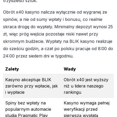
trzydzieści sztuk.
Obrót x40 kasyno nalicza wyłącznie od wygranej ze
spinów, a nie od sumy wpłaty i bonusu, co realnie
skraca drogę do wypłaty. Minimalny depozyt wynosi 25
zł, więc próg wejścia pozostaje niski nawet przy
skromnym budżecie. Wypłaty na BLIK kasyno realizuje
do sześciu godzin, a czat po polsku pracuje od 8:00 do
24:00 przez siedem dni w tygodniu.
Zalety
Wady
Kasyno akceptuje BLIK
Obrót x40 jest wyższy
zarówno przy wpłacie, jak
niż u lidera naszego
i wypłacie
rankingu
Spiny bez wpłaty na
Kasyno wymaga pełnej
popularnym automacie
weryfikacji przed
studia Pragmatic Play
pierwszą wypłatą