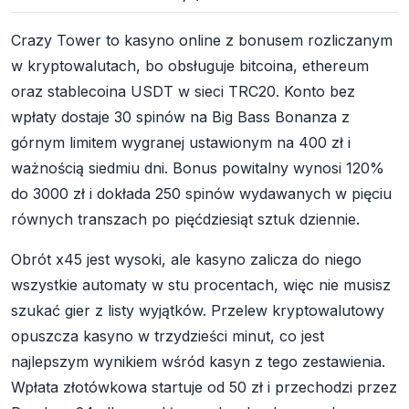
Crazy Tower to kasyno online z bonusem rozliczanym
w kryptowalutach, bo obsługuje bitcoina, ethereum
oraz stablecoina USDT w sieci TRC20. Konto bez
wpłaty dostaje 30 spinów na Big Bass Bonanza z
górnym limitem wygranej ustawionym na 400 zł i
ważnością siedmiu dni. Bonus powitalny wynosi 120%
do 3000 zł i dokłada 250 spinów wydawanych w pięciu
równych transzach po pięćdziesiąt sztuk dziennie.
Obrót x45 jest wysoki, ale kasyno zalicza do niego
wszystkie automaty w stu procentach, więc nie musisz
szukać gier z listy wyjątków. Przelew kryptowalutowy
opuszcza kasyno w trzydzieści minut, co jest
najlepszym wynikiem wśród kasyn z tego zestawienia.
Wpłata złotówkowa startuje od 50 zł i przechodzi przez