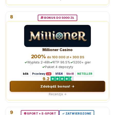
8
🎁 BONUS DO 5000 ZŁ
Millioner Casino
200%
dо 100 000 zł + 300 DS
Wypłata 2-48h
RTP 96.5%
5200+ gier
Pakiet 4 depozyty
blik
VISA
Przelewy
Skrill
NETELLER
24
9.2
Zdobądź bonus! →
Recenzja →
9
⚽️ SPORT + E-SPORT
✓ ZATWIERDZONE