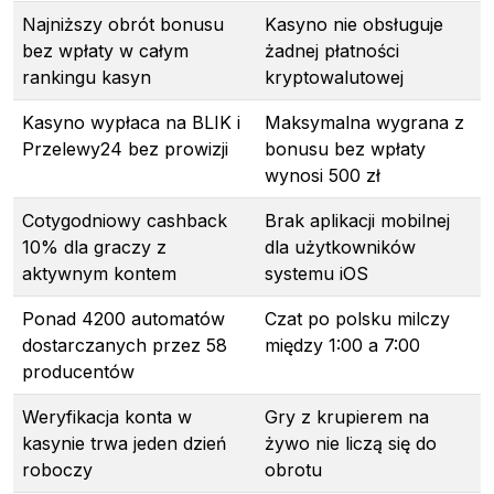
Najniższy obrót bonusu
Kasyno nie obsługuje
bez wpłaty w całym
żadnej płatności
rankingu kasyn
kryptowalutowej
Kasyno wypłaca na BLIK i
Maksymalna wygrana z
Przelewy24 bez prowizji
bonusu bez wpłaty
wynosi 500 zł
Cotygodniowy cashback
Brak aplikacji mobilnej
10% dla graczy z
dla użytkowników
aktywnym kontem
systemu iOS
Ponad 4200 automatów
Czat po polsku milczy
dostarczanych przez 58
między 1:00 a 7:00
producentów
Weryfikacja konta w
Gry z krupierem na
kasynie trwa jeden dzień
żywo nie liczą się do
roboczy
obrotu