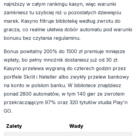
najniższy w całym rankingu kasyn, więc warunki
zamkniesz tu szybciej niż u pozostałych dziewięciu
marek. Kasyno filtruje bibliotekę według zwrotu do
gracza, co realnie ułatwia dobór automatu pod warunki
bonusu bez czytania regulaminu.
Bonus powitalny 200% do 1500 zł premiuje mniejsze
wpłaty, bo pełny mnożnik dostaniesz już od 30 zł.
Kasyno przelewa wygraną do czterech godzin przez
portfele Skrill i Neteller albo zwykły przelew bankowy
na konto w polskim banku. W bibliotece znajdziesz
ponad 2800 automatów, w tym 140 gier ze zwrotem
przekraczającym 97% oraz 320 tytułów studia Play'n
GO.
Zalety
Wady