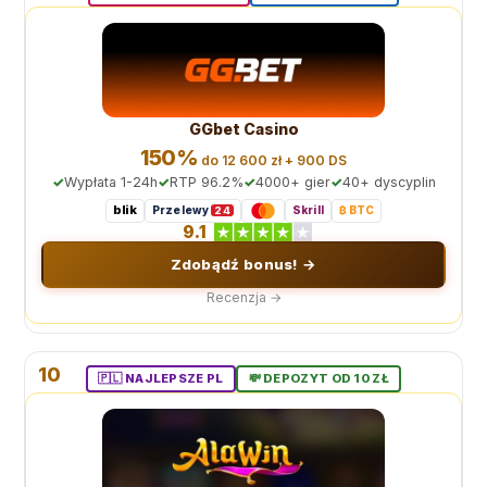
GGbet Casino
150%
do 12 600 zł + 900 DS
Wypłata 1-24h
RTP 96.2%
4000+ gier
40+ dyscyplin
blik
Przelewy
Skrill
₿ BTC
24
9.1
Zdobądź bonus! →
Recenzja →
10
🇵🇱 NAJLEPSZE PL
💸 DEPOZYT OD 10 ZŁ