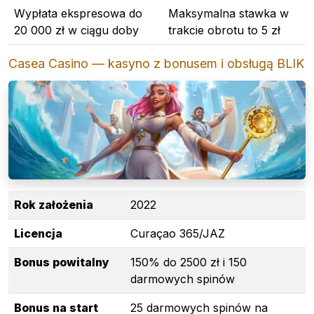
Wypłata ekspresowa do
Maksymalna stawka w
20 000 zł w ciągu doby
trakcie obrotu to 5 zł
Casea Casino — kasyno z bonusem i obsługą BLIK
Rok założenia
2022
Licencja
Curaçao 365/JAZ
Bonus powitalny
150% do 2500 zł i 150
darmowych spinów
Bonus na start
25 darmowych spinów na