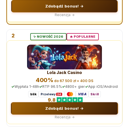
Zdobądź bonus! →
Recenzja →
2
✨ NOWOŚĆ 2026
🔥 POPULARNE
Lola Jack Casino
400%
do 67 500 zł + 400 DS
Wypłata 1-48h
RTP 96.5%
4800+ gier
App iOS/Android
blik
VISA
Przelewy
Skrill
24
9.8
Zdobądź bonus! →
Recenzja →