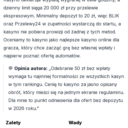
dzienny limit sięga 20 000 zł przy przelewie
ekspresowym. Minimalny depozyt to 20 zł, więc BLIK
oraz Przelewy24 w zupełności wystarczą do startu, a
kasyno nie pobiera prowizji od żadnej z tych metod.
Oceniamy to kasyno jako najlepsze kasyno online dla
gracza, który chce zacząć grę bez własnej wpłaty i
najpierw poznać ofertę automatów.
💬
Opinia autora:
„Odebranie 50 zł bez wpłaty
wymaga tu najmniej formalności ze wszystkich kasyn
w tym rankingu. Cenię to kasyno za jasno opisany
obrót, który mieści się na jednym ekranie regulaminu.
Dla mnie to punkt odniesienia dla ofert bez depozytu
w 2026 roku."
Zalety
Wady