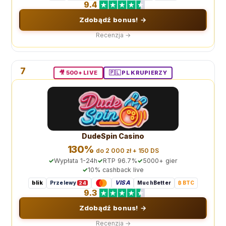
9.4
Zdobądź bonus! →
Recenzja →
7
🎥 500+ LIVE
🇵🇱 PL KRUPIERZY
DudeSpin Casino
130%
do 2 000 zł + 150 DS
Wypłata 1-24h
RTP 96.7%
5000+ gier
10% cashback live
blik
VISA
Przelewy
MuchBetter
₿ BTC
24
9.3
Zdobądź bonus! →
Recenzja →