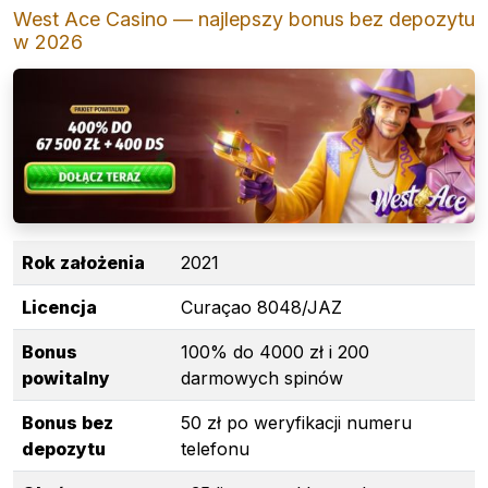
West Ace Casino — najlepszy bonus bez depozytu
w 2026
Rok założenia
2021
Licencja
Curaçao 8048/JAZ
Bonus
100% do 4000 zł i 200
powitalny
darmowych spinów
Bonus bez
50 zł po weryfikacji numeru
depozytu
telefonu