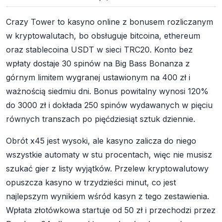
Crazy Tower to kasyno online z bonusem rozliczanym
w kryptowalutach, bo obsługuje bitcoina, ethereum
oraz stablecoina USDT w sieci TRC20. Konto bez
wpłaty dostaje 30 spinów na Big Bass Bonanza z
górnym limitem wygranej ustawionym na 400 zł i
ważnością siedmiu dni. Bonus powitalny wynosi 120%
do 3000 zł i dokłada 250 spinów wydawanych w pięciu
równych transzach po pięćdziesiąt sztuk dziennie.
Obrót x45 jest wysoki, ale kasyno zalicza do niego
wszystkie automaty w stu procentach, więc nie musisz
szukać gier z listy wyjątków. Przelew kryptowalutowy
opuszcza kasyno w trzydzieści minut, co jest
najlepszym wynikiem wśród kasyn z tego zestawienia.
Wpłata złotówkowa startuje od 50 zł i przechodzi przez