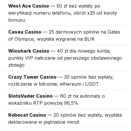
West Ace Casino
— 50 zł bez wpłaty po
weryfikacji numeru telefonu, obrót x35 od kwoty
bonusu
Casea Casino
— 25 darmowych spinów na Gates
of Olympus, wypłata wygranej na BLIK
Winshark Casino
— 40 zł dla nowego konta,
punkty VIP naliczane od pierwszego obstawionego
złotego
Crazy Tower Casino
— 30 spinów bez wpłaty,
rozliczenie w bitcoinie, ethereum i USDT
SlotsVader Casino
— 60 zł na automaty o
wskaźniku RTP powyżej 96,5%
Robocat Casino
— 20 spinów bez wpłaty, wypłata
deklarowana w piętnaście minut