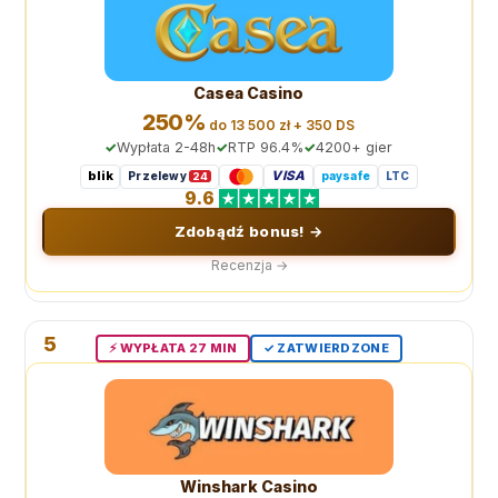
Casea Casino
250%
do 13 500 zł + 350 DS
Wypłata 2-48h
RTP 96.4%
4200+ gier
blik
VISA
Przelewy
paysafe
LTC
24
9.6
Zdobądź bonus! →
Recenzja →
5
⚡️ WYPŁATA 27 MIN
✓ ZATWIERDZONE
Winshark Casino