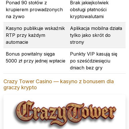
Ponad 90 stołów z
Brak jakiejkolwiek
krupierem prowadzonych
obsługi płatności
na żywo
kryptowalutami
Kasyno publikuje wskaźnik
Aplikacja mobilna działa
RTP przy każdym
tylko jako skrót do
automacie
strony
Bonus powitalny sięga
Punkty VIP kasują się
5000 zł przy jednej wpłacie
po sześćdziesięciu
dniach bez gry
Crazy Tower Casino — kasyno z bonusem dla
graczy krypto