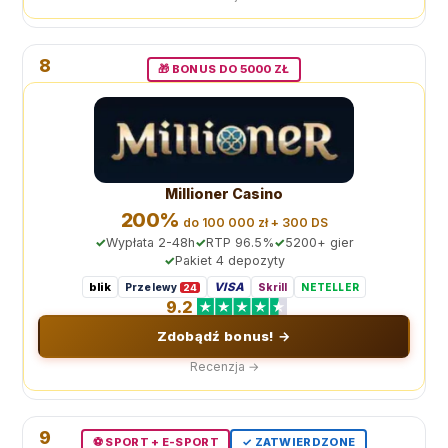
8
🎁 BONUS DO 5000 ZŁ
Millioner Casino
200%
dо 100 000 zł + 300 DS
Wypłata 2-48h
RTP 96.5%
5200+ gier
Pakiet 4 depozyty
blik
VISA
Przelewy
Skrill
NETELLER
24
9.2
Zdobądź bonus! →
Recenzja →
9
⚽️ SPORT + E-SPORT
✓ ZATWIERDZONE