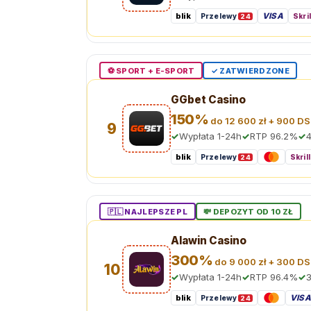
blik
VISA
Przelewy
Skril
24
⚽️ SPORT + E-SPORT
✓ ZATWIERDZONE
GGbet Casino
150%
do 12 600 zł + 900 DS
9
Wypłata 1-24h
RTP 96.2%
blik
Przelewy
Skrill
24
🇵🇱 NAJLEPSZE PL
💸 DEPOZYT OD 10 ZŁ
Alawin Casino
300%
do 9 000 zł + 300 DS
10
Wypłata 1-24h
RTP 96.4%
blik
VIS
Przelewy
24