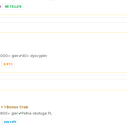
l
NETELLER
4000+ gier
40+ dyscyplin
₿ BTC
 + 1 Bonus Crab
3800+ gier
Pełna obsługa PL
A
paysafe