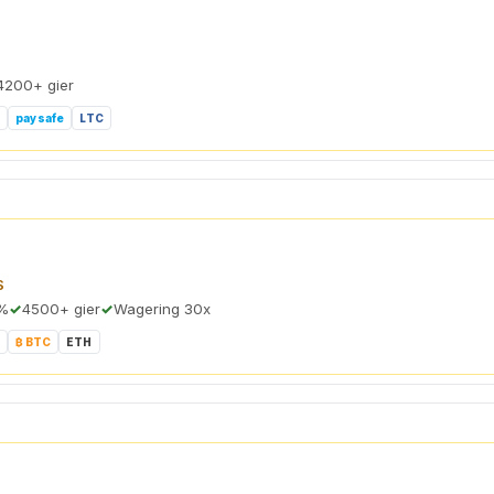
S
4200+ gier
A
paysafe
LTC
S
6%
4500+ gier
Wagering 30x
A
₿ BTC
ETH