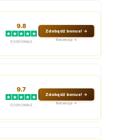
9.8
Zdobądź bonus! →
Recenzja →
DOSKONAŁE
9.7
Zdobądź bonus! →
Recenzja →
DOSKONAŁE