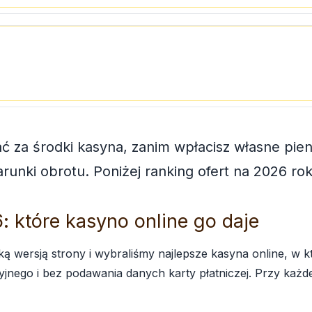
 za środki kasyna, zanim wpłacisz własne pien
runki obrotu. Poniżej ranking ofert na 2026 rok
 które kasyno online go daje
ką wersją strony i wybraliśmy najlepsze kasyna online, w 
ego i bez podawania danych karty płatniczej. Przy każd