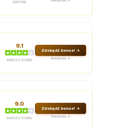
Recenzja →
ŚWIETNE
9.1
Zdobądź bonus! →
Recenzja →
BARDZO DOBRE
9.0
Zdobądź bonus! →
Recenzja →
BARDZO DOBRE