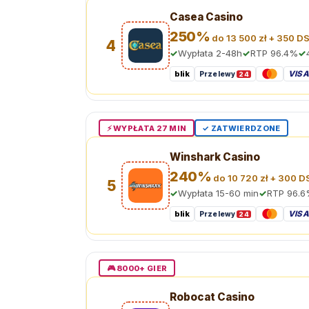
Casea Casino
250%
do 13 500 zł + 350 D
4
Wypłata 2-48h
RTP 96.4%
blik
VIS
Przelewy
24
⚡️ WYPŁATA 27 MIN
✓ ZATWIERDZONE
Winshark Casino
240%
do 10 720 zł + 300 D
5
Wypłata 15-60 min
RTP 96.
blik
VIS
Przelewy
24
🎮 8000+ GIER
Robocat Casino