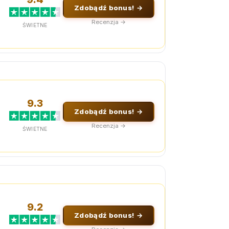
Zdobądź bonus! →
Recenzja →
ŚWIETNE
9.3
Zdobądź bonus! →
Recenzja →
ŚWIETNE
9.2
Zdobądź bonus! →