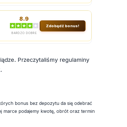
8.9
Zdobądź bonus!
BARDZO DOBRE
iądze. Przeczytaliśmy regulaminy
.
których bonus bez depozytu da się odebrać
ej marce podajemy kwotę, obrót oraz termin